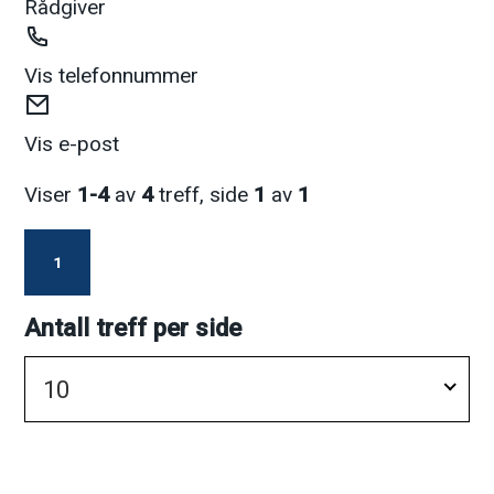
Rådgiver
Telefon
Vis telefonnummer
E-
post
Vis e-post
Viser
1-4
av
4
treff, side
1
av
1
1
Antall treff per side
10
D
e