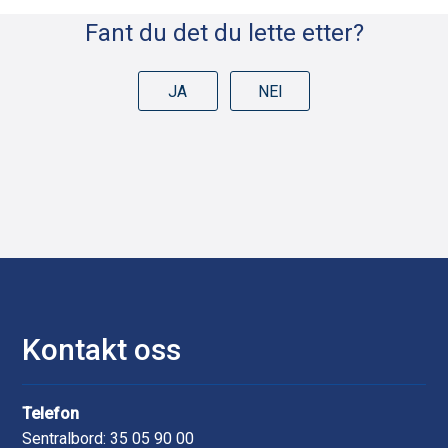
l
Fant du det du lette etter?
e
k
JA
NEI
n
a
p
p
e
r
Kontakt oss
Telefon
Sentralbord: 35 05 90 00