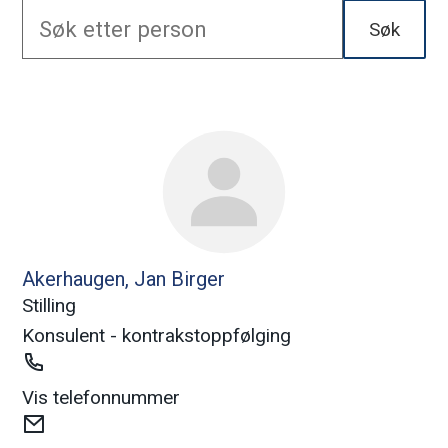
n
Søk
Søketekst
n
R
k
e
s
j
u
ø
l
t
p
Akerhaugen, Jan Birger
a
s
Stilling
t
Konsulent - kontrakstoppfølging
s
Telefon
a
Vis telefonnummer
E-
m