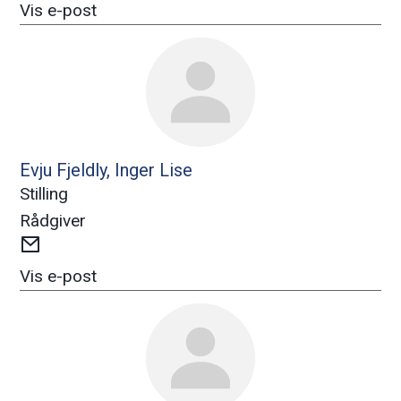
post
Vis e-post
a
r
b
e
Evju Fjeldly, Inger Lise
i
Stilling
Rådgiver
d
E-
post
Vis e-post