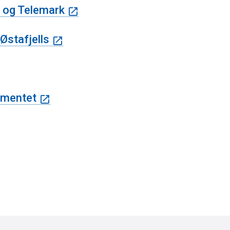
d og Telemark
Østafjells
ementet