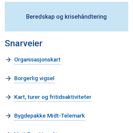
Beredskap og krisehåndtering
O
m
Organisasjonskart
k
o
Borgerlig vigsel
m
m
Kart, turer og fritidsaktiviteter
u
n
Bygdepakke Midt-Telemark
e