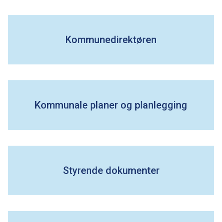
m
a
Kommunedirektøren
r
k
k
Kommunale planer og planlegging
o
m
Styrende dokumenter
m
u
n