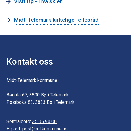
Visit Bø - Hva skjer
n
Midt-Telemark kirkelige fellesråd
Kontakt oss
Midt-Telemark kommune
Bøgata 67, 3800 Bø i Telemark
Postboks 83, 3833 Bø i Telemark
Sentralbord:
35 05 90 00
E-post: post@mt.kommune.no