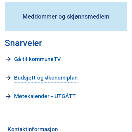
Meddommer og skjønnsmedlem
P
o
Gå til kommuneTV
l
i
Budsjett og økonomiplan
t
i
Møtekalender - UTGÅTT
k
k
Kontaktinformasjon