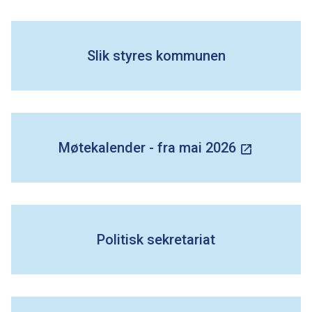
m
a
Slik styres kommunen
r
k
k
Møtekalender - fra mai 2026
o
m
Politisk sekretariat
m
u
n