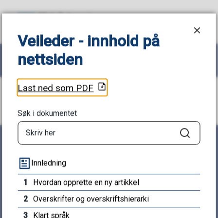
Veileder - innhold på nettsiden
M
Veileder - innhold på
nettsiden
i
Søk
Meny
d
Du
Last ned som PDF
Veileder - innhold på nettsiden
t
er
Søk i dokumentet
-
her:
Søk
T
Innledning
e
1
Hvordan opprette en ny artikkel
Midt-Telemark kommune
l
2
Overskrifter og overskriftshierarki
Bøgata 67, 3800 Bø i Telemark
e
3
Klart språk