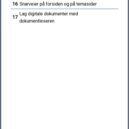
16
Snarveier på forsiden og på temasider
e
ÅPNINGSTIDER
Lag digitale dokumenter med
17
dokumentleseren
Sentralbord: 10.00 - 14.00
Servicetorg: 10.00 - 14.00
Teknisk: 09.00 - 14.00
OM NETTSTEDET
Personvern
Tilgjengelighet
Tilgjengelighetserklæring