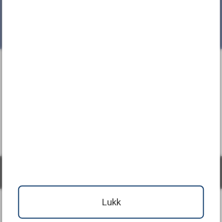
Vaktmestertjenester – Famac
Tilbake til toppen
Facebook
Denne siden bruker informasjonskapsler.
Trykk her for
detaljert informasjon.
(Skjul denne meldingen)
Lukk