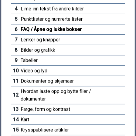
Postboks 83, 3833 Bø i Telemark
m
4
Lime inn tekst fra andre kilder
5
Punktlister og numrerte lister
Sentralbord:
35 05 90 00
a
E-post: post@mt.kommune.no
6
FAQ / Åpne og lukke bokser
r
7
Lenker og knapper
Send e-post
k
8
Bilder og grafikk
Send faktura til kommunen
Kontaktskjema
9
Tabeller
k
Sikker henvendelse til kommunen
10
Video og lyd
Finn ansatte og avdelinger
o
11
Dokumenter og skjemaer
Vakttelefoner
m
Hvordan laste opp og bytte filer /
12
dokumenter
m
13
Farge, form og kontrast
u
Kommunenummer: 4020
14
Kart
Org.nummer: 920 297 293
15
Krysspublisere artikler
n
Driftskontonr: 3000.67.53031