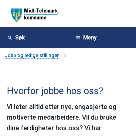
M
i
Søk
Meny
d
Du
Jobb og ledige stillinger
t
er
-
her:
Hvorfor jobbe hos oss?
T
e
Vi leter alltid etter nye, engasjerte og
motiverte medarbeidere. Vil du bruke
l
dine ferdigheter hos oss? Vi har
e