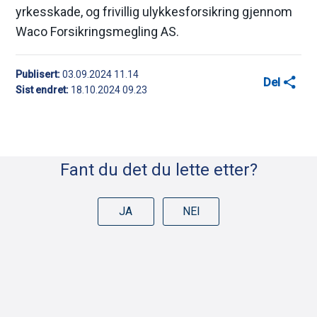
yrkesskade, og frivillig ulykkesforsikring gjennom
Waco Forsikringsmegling AS.
Publisert
03.09.2024 11.14
Del
Sist endret
18.10.2024 09.23
D
e
l
Fant du det du lette etter?
e
k
JA
NEI
n
a
p
p
e