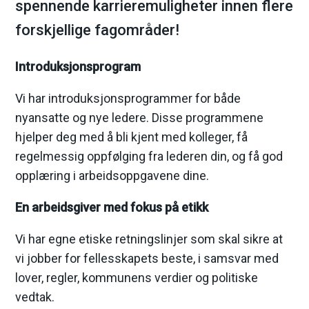
spennende karrieremuligheter innen flere
m
forskjellige fagområder!
a
Introduksjonsprogram
r
Vi har introduksjonsprogrammer for både
k
nyansatte og nye ledere. Disse programmene
hjelper deg med å bli kjent med kolleger, få
k
regelmessig oppfølging fra lederen din, og få god
o
opplæring i arbeidsoppgavene dine.
m
En arbeidsgiver med fokus på etikk
m
Vi har egne etiske retningslinjer som skal sikre at
vi jobber for fellesskapets beste, i samsvar med
u
lover, regler, kommunens verdier og politiske
vedtak.
n