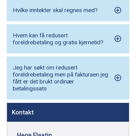
Hvilke inntekter skal regnes med?
Hvem kan få redusert
foreldrebetaling og gratis kjernetid?
Jeg har søkt om redusert
foreldrebetaling men på fakturaen jeg
fått er det brukt ordinær
betalingssats
D
Kontakt
e
l
e
Hege Flaatin