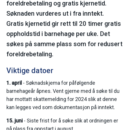
foreldrebetaling og gratis kjernetid.
m
Søknaden vurderes ut i fra inntekt.
a
Gratis kjernetid gir rett til 20 timer gratis
oppholdstid i barnehage per uke. Det
r
søkes på samme plass som for redusert
k
foreldrebetaling.
k
Viktige datoer
o
1. april
- Søknadskjema for påfølgende
m
barnehageår åpnes. Vent gjerne med å søke til du
har mottatt skattemelding for 2024 slik at denne
m
kan legges ved som dokumentasjon på inntekt.
u
15. juni
- Siste frist for å søke slik at ordningen er
n
på plass fra oppstart i august.