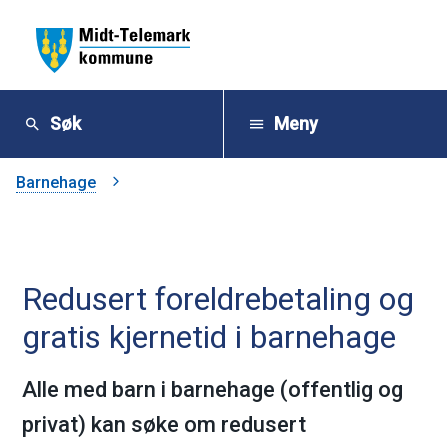
M
i
Søk
Meny
d
Du
Barnehage
t
er
-
her:
Redusert foreldrebetaling og
T
gratis kjernetid i barnehage
e
l
Alle med barn i barnehage (offentlig og
privat) kan søke om redusert
e