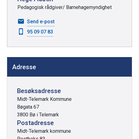
k
Pedagogisk rådgiver/ Barnehagemyndighet
n
til
Send e-post
a
Hege
95 09 07 83
p
Flaatin
p
e
r
Adresse
Besøksadresse
Midt-Telemark Kommune
Bøgata 67
3800 Bø i Telemark
Postadresse
Midt-Telemark kommune
Postboks 83