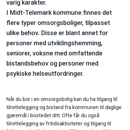
varig karakter.
m
I Midt-Telemark kommune finnes det
a
flere typer omsorgsboliger, tilpasset
ulike behov. Disse er blant annet for
r
personer med utviklingshemming,
k
seniorer, voksne med omfattende
k
bistandsbehov og personer med
psykiske helseutfordringer.
o
m
Når du bor i en omsorgsbolig kan du ha tilgang til
m
tilrettelegging og bistand fra kommunen til daglige
u
gjøremål i bostedet ditt. Ofte får du også
tilrettelegging av fritidsaktiviteter og tilgang til
n