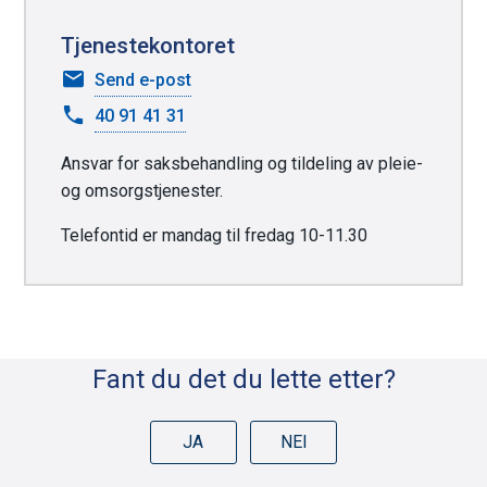
l
e
Tjenestekontoret
k
til
Send e-post
Tjenestekontoret
n
40 91 41 31
a
Ansvar for saksbehandling og tildeling av pleie-
p
og omsorgstjenester.
p
e
Telefontid er mandag til fredag 10-11.30
r
Fant du det du lette etter?
JA
NEI