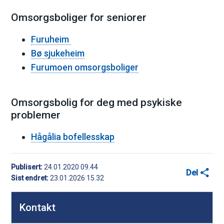
Omsorgsboliger for seniorer
Furuheim
Bø sjukeheim
Furumoen omsorgsboliger
Omsorgsbolig for deg med psykiske
problemer
Hågålia bofellesskap
Publisert
24.01.2020 09.44
Del
Sist endret
23.01.2026 15.32
D
Kontakt
e