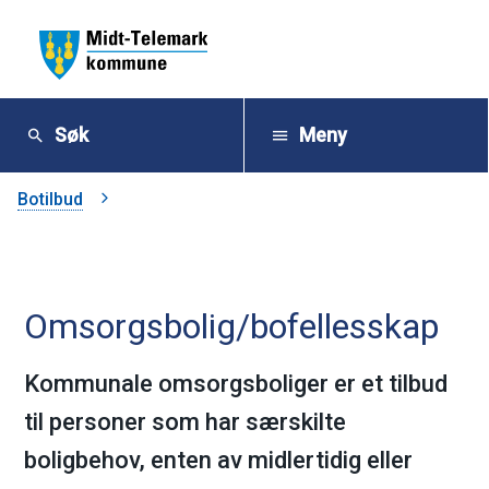
M
i
Søk
Meny
d
Du
Botilbud
t
er
-
her:
Omsorgsbolig/bofellesskap
T
e
Kommunale omsorgsboliger er et tilbud
til personer som har særskilte
l
boligbehov, enten av midlertidig eller
e