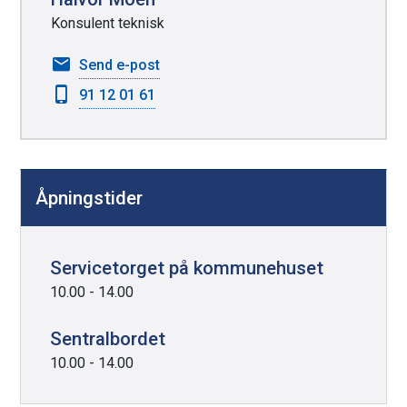
k
Konsulent teknisk
n
til
Send e-post
a
Halvor
91 12 01 61
p
Moen
p
e
r
Åpningstider
Servicetorget på kommunehuset
10.00 - 14.00
Sentralbordet
10.00 - 14.00