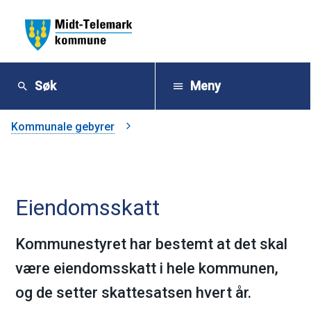
M
i
Søk
Meny
d
Du
Kommunale gebyrer
t
er
-
her:
Eiendomsskatt
T
e
Kommunestyret har bestemt at det skal
være eiendomsskatt i hele kommunen,
l
og de setter skattesatsen hvert år.
e