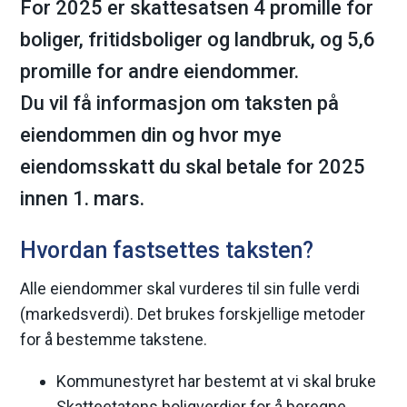
For 2025 er skattesatsen 4 promille for
m
boliger, fritidsboliger og landbruk, og 5,6
a
promille for andre eiendommer.
Du vil få informasjon om taksten på
r
eiendommen din og hvor mye
k
eiendomsskatt du skal betale for 2025
k
innen 1. mars.
o
Hvordan fastsettes taksten?
m
Alle eiendommer skal vurderes til sin fulle verdi
m
(markedsverdi). Det brukes forskjellige metoder
for å bestemme takstene.
u
Kommunestyret har bestemt at vi skal bruke
n
Skatteetatens boligverdier for å beregne