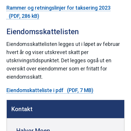
Rammer og retningslinjer for taksering 2023
(PDF, 286 kB)
Eiendomsskattelisten
Eiendomsskattelisten legges ut i løpet av februar
hvert år og viser utskrevet skatt per
utskrivingstidspunktet. Det legges også ut en
oversikt over eiendommer som er fritatt for
eiendomsskatt.
Eiendomskatteliste i pdf
(PDF, 7 MB)
D
Kontakt
e
l
e
Halvor Moen