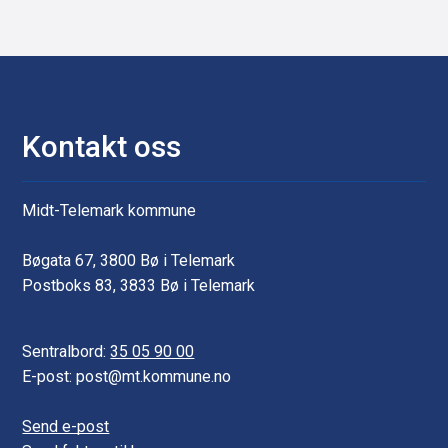
e
e
r
Kontakt oss
Midt-Telemark kommune
Bøgata 67, 3800 Bø i Telemark
Postboks 83, 3833 Bø i Telemark
Sentralbord:
35 05 90 00
E-post: post@mt.kommune.no
Send e-post