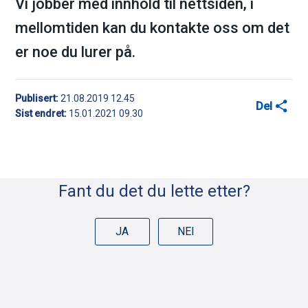
Vi jobber med innhold til nettsiden, i
m
mellomtiden kan du kontakte oss om det
a
er noe du lurer på.
r
Publisert
21.08.2019 12.45
Del
k
Sist endret
15.01.2021 09.30
D
k
e
o
l
Fant du det du lette etter?
e
m
k
JA
NEI
m
n
a
u
p
n
p