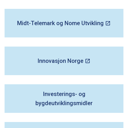
m
a
Midt-Telemark og Nome Utvikling
r
k
k
Innovasjon Norge
o
m
Investerings- og
m
bygdeutviklingsmidler
u
n