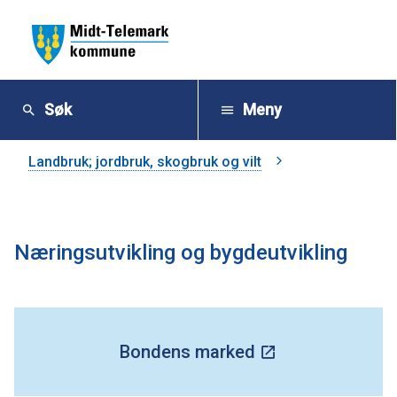
M
i
Søk
Meny
d
Du
Landbruk; jordbruk, skogbruk og vilt
t
er
-
her:
Næringsutvikling og bygdeutvikling
T
e
l
Bondens marked
e