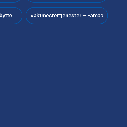
bytte
Vaktmestertjenester – Famac