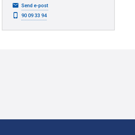
til
Send e-post
Dag
90 09 33 94
Gjermund
Roheim