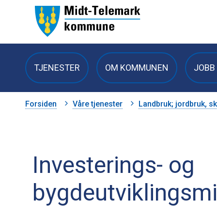
Midt-
Telemark
TJENESTER
OM KOMMUNEN
JOBB 
kommune
Du
Forsiden
Våre tjenester
Landbruk; jordbruk, sk
er
her:
Investerings- og
bygdeutviklingsmi