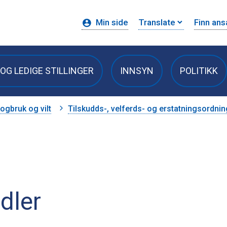
Min side
Translate
Finn ans
OG LEDIGE STILLINGER
INNSYN
POLITIKK
ogbruk og vilt
Tilskudds-, velferds- og erstatningsordnin
dler