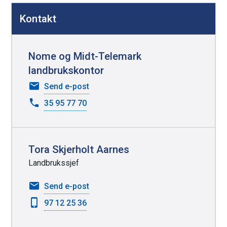
D
Kontakt
e
l
e
Nome og Midt-Telemark
k
landbrukskontor
n
til
Send e-post
Nome
a
35 95 77 70
og
p
Midt-
p
Telemark
e
landbrukskontor
Tora Skjerholt Aarnes
r
Landbrukssjef
til
Send e-post
Tora
97 12 25 36
Skjerholt
Aarnes