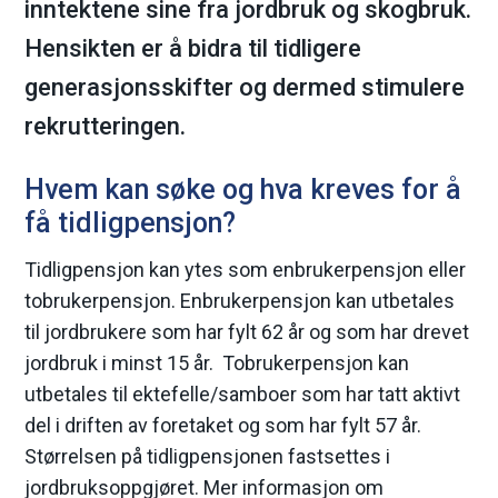
inntektene sine fra jordbruk og skogbruk.
m
Hensikten er å bidra til tidligere
a
generasjonsskifter og dermed stimulere
rekrutteringen.
r
k
Hvem kan søke og hva kreves for å
få tidligpensjon?
k
Tidligpensjon kan ytes som enbrukerpensjon eller
o
tobrukerpensjon. Enbrukerpensjon kan utbetales
m
til jordbrukere som har fylt 62 år og som har drevet
jordbruk i minst 15 år. Tobrukerpensjon kan
m
utbetales til ektefelle/samboer som har tatt aktivt
del i driften av foretaket og som har fylt 57 år.
u
Størrelsen på tidligpensjonen fastsettes i
n
jordbruksoppgjøret. Mer informasjon om