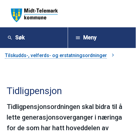
M
i
Søk
Meny
d
Du
Tilskudds-, velferds- og erstatningsordninger
t
er
-
her:
Tidligpensjon
T
e
Tidligpensjonsordningen skal bidra til å
lette generasjonsoverganger i næringa
l
for de som har hatt hoveddelen av
e