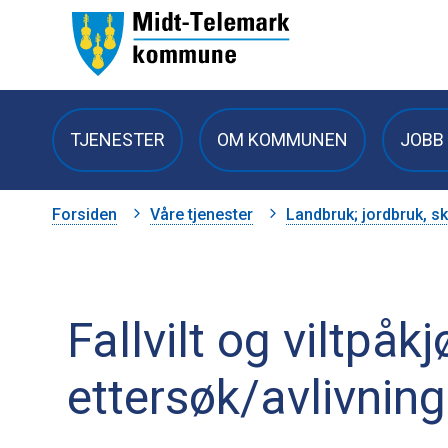
Midt-
Telemark
TJENESTER
OM KOMMUNEN
JOBB 
kommune
Du
Forsiden
Våre tjenester
Landbruk; jordbruk, sk
er
her:
Fallvilt og viltpåkj
ettersøk/avlivning