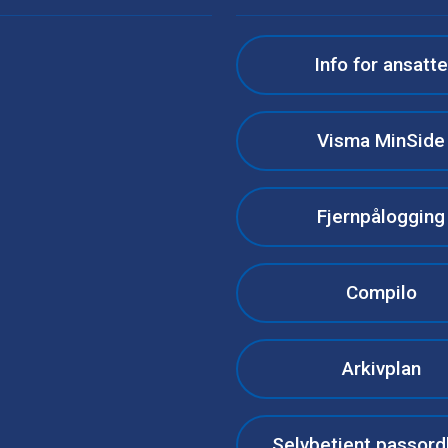
Info for ansatt
Visma MinSide
Fjernpålogging
Compilo
Arkivplan
Selvbetjent passord