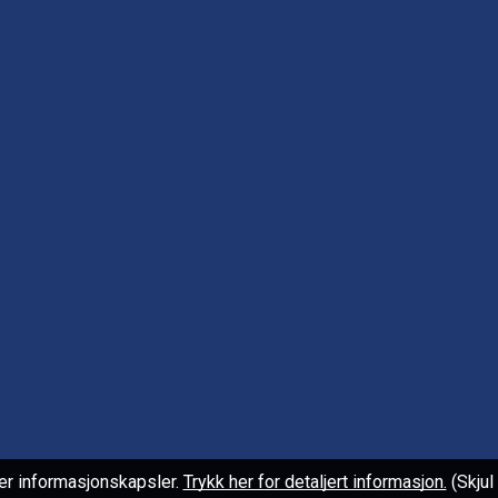
er informasjonskapsler.
Trykk her for detaljert informasjon.
(Skju