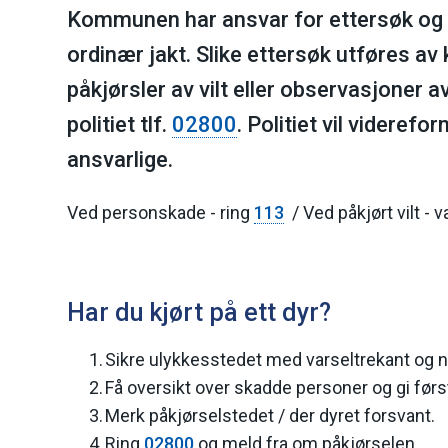
Kommunen har ansvar for ettersøk og a
ordinær jakt. Slike ettersøk utføres av
påkjørsler av vilt eller observasjoner av
politiet tlf.
02800
. Politiet
vil viderefor
ansvarlige.
Ved personskade - ring
113
/ Ved påkjørt vilt - v
Har du kjørt på ett dyr?
Sikre ulykkesstedet med varseltrekant og n
Få oversikt over skadde personer og gi førs
Merk påkjørselstedet / der dyret forsvant.
Ring
02800
og meld fra om påkjørselen.