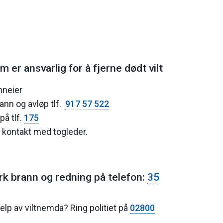
er ansvarlig for å fjerne dødt vilt
nneier
ann og avløp tlf.
917 57 522
å tlf.
175
ta kontakt med togleder.
rk brann og redning på telefon:
35
lp av viltnemda? Ring politiet på
02800