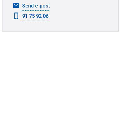
til
Send e-post
Øystein
91 75 92 06
Saga