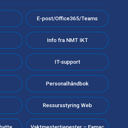
e
E-post/Office365/Teams
Info fra NMT IKT
IT-support
Personalhåndbok
Ressursstyring Web
bytte
Vaktmestertjenester – Famac