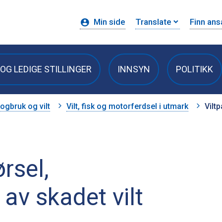
Min side
Translate
Finn ans
OG LEDIGE STILLINGER
INNSYN
POLITIKK
ogbruk og vilt
Vilt, fisk og motorferdsel i utmark
Viltp
ørsel,
 av skadet vilt