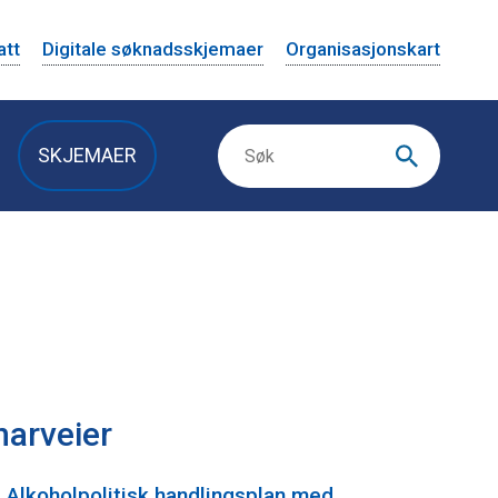
att
Digitale søknadsskjemaer
Organisasjonskart
SKJEMAER
Næring
-
Alkoholpolitisk handlingsplan med