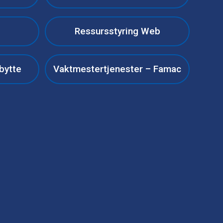
Ressursstyring Web
bytte
Vaktmestertjenester – Famac