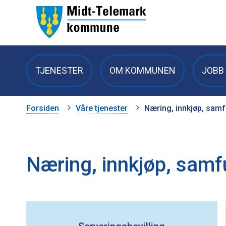
Midt-
Telemark
TJENESTER
OM KOMMUNEN
JOBB 
kommune
Du
Forsiden
Våre tjenester
Næring, innkjøp, samf
er
her:
Næring, innkjøp, samf