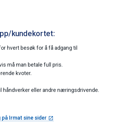
app/kundekortet:
r hvert besøk for å få adgang til
s må man betale full pris.
rende kvoter.
s til håndverker eller andre næringsdrivende.
på Irmat sine sider