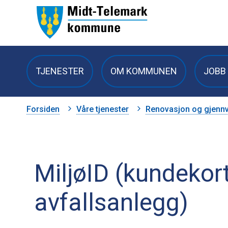
Midt-
Telemark
TJENESTER
OM KOMMUNEN
JOBB 
kommune
Du
Forsiden
Våre tjenester
Renovasjon og gjennv
er
her:
MiljøID (kundekort
avfallsanlegg)