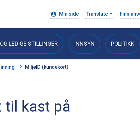
Min side
Translate
Finn ans
OG LEDIGE STILLINGER
INNSYN
POLITIKK
inning
MiljøID (kundekort)
 til kast på