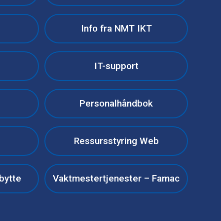
Info fra NMT IKT
IT-support
Personalhåndbok
Ressursstyring Web
bytte
Vaktmestertjenester – Famac