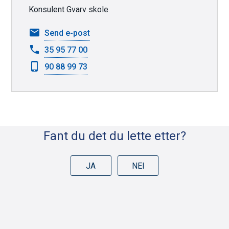
Konsulent Gvarv skole
til
Send e-post
Susie
35 95 77 00
Bakaas
90 88 99 73
Fant du det du lette etter?
JA
NEI