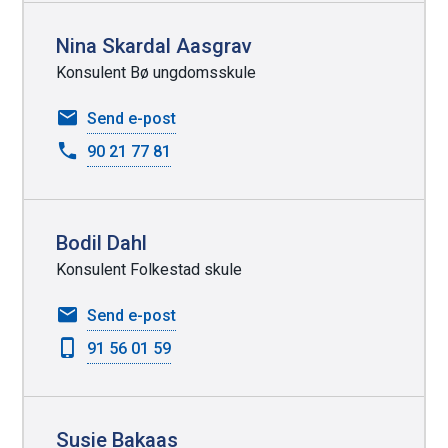
r
Nina Skardal Aasgrav
Konsulent Bø ungdomsskule
til
Send e-post
Nina
90 21 77 81
Skardal
Aasgrav
Bodil Dahl
Konsulent Folkestad skule
til
Send e-post
Bodil
91 56 01 59
Dahl
Susie Bakaas