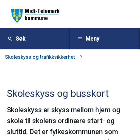
M
i
Søk
Meny
d
Du
Skoleskyss og trafikksikkerhet
t
er
-
her:
Skoleskyss og busskort
T
e
Skoleskyss er skyss mellom hjem og
skole til skolens ordinære start- og
l
sluttid. Det er fylkeskommunen som
e