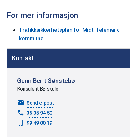
For mer informasjon
Trafikksikkerhetsplan for Midt-Telemark
kommune
D
Kontakt
e
l
e
Gunn Berit Sønstebø
k
Konsulent Bø skule
n
til
Send e-post
a
Gunn
35 05 94 50
p
Berit
99 49 00 19
Sønstebø
p
e