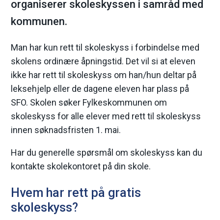
organiserer skoleskyssen i samråd med
m
kommunen.
a
Man har kun rett til skoleskyss i forbindelse med
r
skolens ordinære åpningstid. Det vil si at eleven
ikke har rett til skoleskyss om han/hun deltar på
k
leksehjelp eller de dagene eleven har plass på
k
SFO. Skolen søker Fylkeskommunen om
skoleskyss for alle elever med rett til skoleskyss
o
innen søknadsfristen 1. mai.
m
Har du generelle spørsmål om skoleskyss kan du
kontakte skolekontoret på din skole.
m
u
Hvem har rett på gratis
skoleskyss?
n