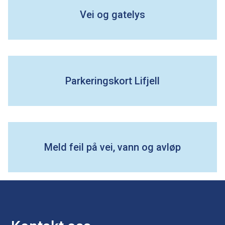
Vei og gatelys
e
Parkeringskort Lifjell
Meld feil på vei, vann og avløp