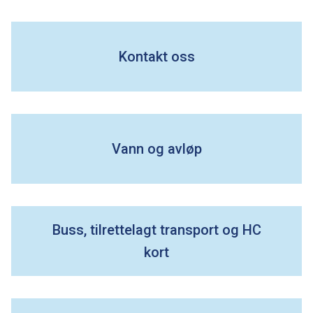
m
a
Kontakt oss
r
k
k
Vann og avløp
o
m
Buss, tilrettelagt transport og HC
m
kort
u
n