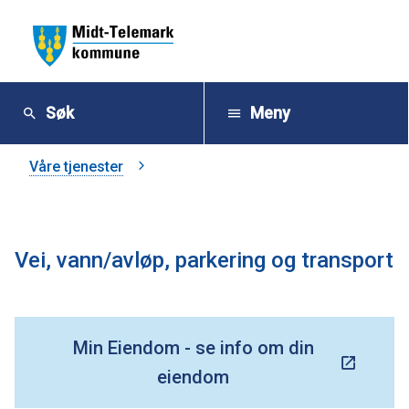
M
i
Søk
Meny
d
Du
Våre tjenester
t
er
-
her:
Vei, vann/avløp, parkering og transport
T
e
Min Eiendom - se info om din
l
eiendom
e