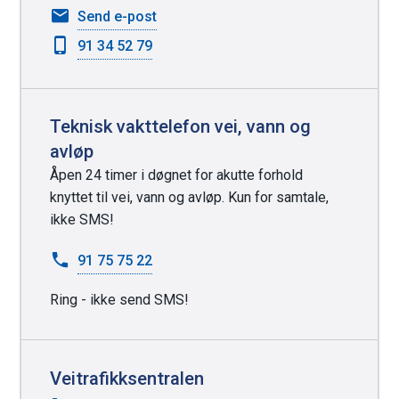
n
til
Send e-post
a
Jon
91 34 52 79
p
Einar
Sejr
p
Østtveit
e
Teknisk vakttelefon vei, vann og
r
avløp
Åpen 24 timer i døgnet for akutte forhold
knyttet til vei, vann og avløp. Kun for samtale,
ikke SMS!
91 75 75 22
Ring - ikke send SMS!
Veitrafikksentralen