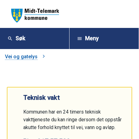
M
i
Søk
Meny
d
Du
Vei og gatelys
t
er
-
her:
T
Teknisk vakt
e
Kommunen har en 24 timers teknisk
l
vakttjeneste du kan ringe dersom det oppstår
akutte forhold knyttet til vei, vann og avløp.
e