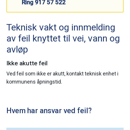
Ring 917 57 522
m
a
Teknisk vakt og innmelding
r
av feil knyttet til vei, vann og
avløp
k
k
Ikke akutte feil
o
Ved feil som ikke er akutt, kontakt teknisk enhet i
kommunens åpningstid.
m
m
Hvem har ansvar ved feil?
u
n