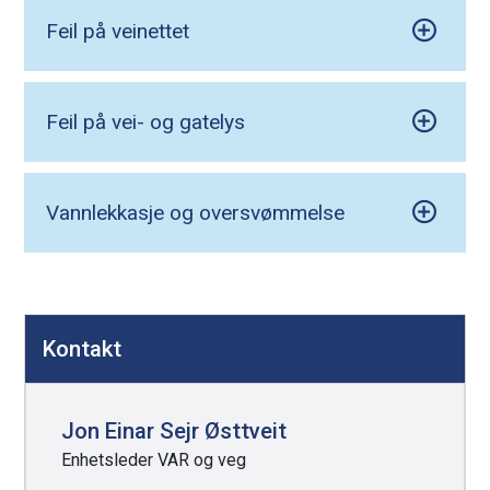
Feil på veinettet
e
Feil på vei- og gatelys
Vannlekkasje og oversvømmelse
D
Kontakt
e
l
e
Jon Einar Sejr Østtveit
k
Enhetsleder VAR og veg