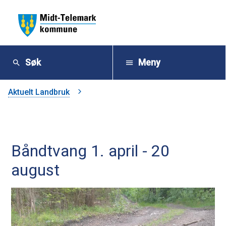
M
i
Søk
Meny
d
Du
Aktuelt Landbruk
t
er
-
her:
Båndtvang 1. april - 20
T
august
e
l
e