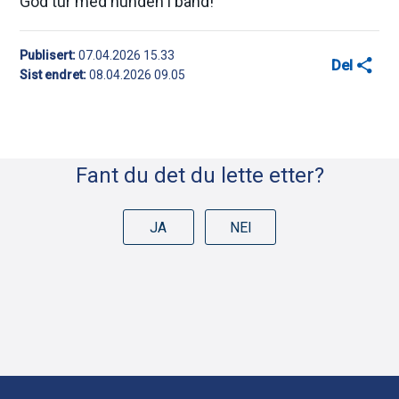
God tur med hunden i bånd!
Publisert
07.04.2026 15.33
Del
Sist endret
08.04.2026 09.05
D
e
l
Fant du det du lette etter?
e
k
JA
NEI
n
a
p
p
e
r