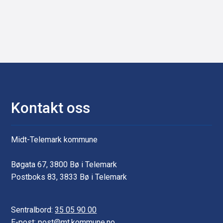
a
p
p
e
r
Kontakt oss
Midt-Telemark kommune
Bøgata 67, 3800 Bø i Telemark
Postboks 83, 3833 Bø i Telemark
Sentralbord:
35 05 90 00
E-post: post@mt.kommune.no