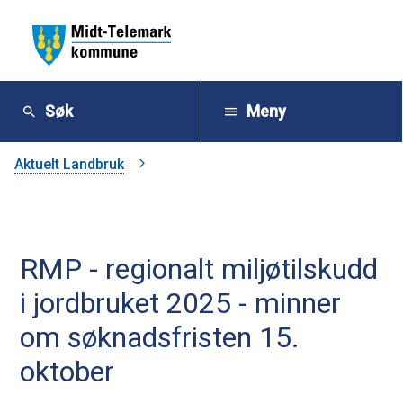
M
i
Søk
Meny
d
Du
Aktuelt Landbruk
t
er
-
her:
RMP - regionalt miljøtilskudd
T
i jordbruket 2025 - minner
e
om søknadsfristen 15.
l
oktober
e