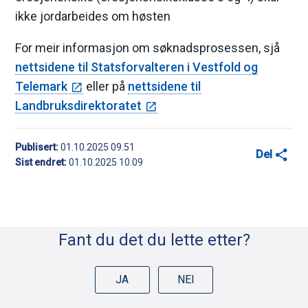
ikke jordarbeides om høsten
For meir informasjon om søknadsprosessen, sjå
nettsidene til Statsforvalteren i Vestfold og
Telemark
eller på
nettsidene til
Landbruksdirektoratet
Publisert
01.10.2025 09.51
Del
Sist endret
01.10.2025 10.09
D
e
l
Fant du det du lette etter?
e
k
JA
NEI
n