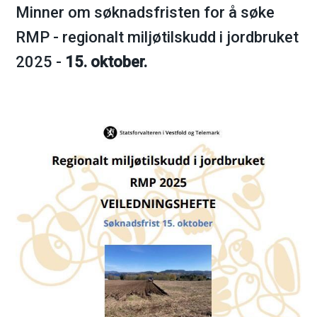
Minner om søknadsfristen for å søke
m
RMP - regionalt miljøtilskudd i jordbruket
a
2025 -
15. oktober.
r
k
k
o
m
m
u
n