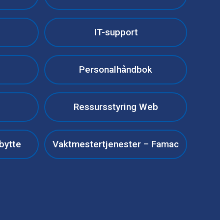
IT-support
Personalhåndbok
Ressursstyring Web
bytte
Vaktmestertjenester – Famac