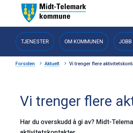
Midt-
Telemark
TJENESTER
OM KOMMUNEN
JOBB 
kommune
Du
Forsiden
Aktuelt
Vi trenger flere aktivitetskont
er
her:
Vi trenger flere ak
Har du overskudd å gi av? Midt-Telem
aktivitetskontakter.