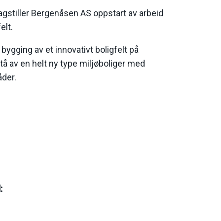
lagstiller Bergenåsen AS oppstart av arbeid
elt.
 bygging av et innovativt boligfelt på
tå av en helt ny type miljøboliger med
åder.
l: