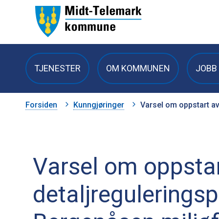
Midt-
Telemark
TJENESTER
OM KOMMUNEN
JOBB 
kommune
Du
Forsiden
Kunngjøringer
Varsel om oppstart av
er
her:
Varsel om oppstar
detaljreguleringsp