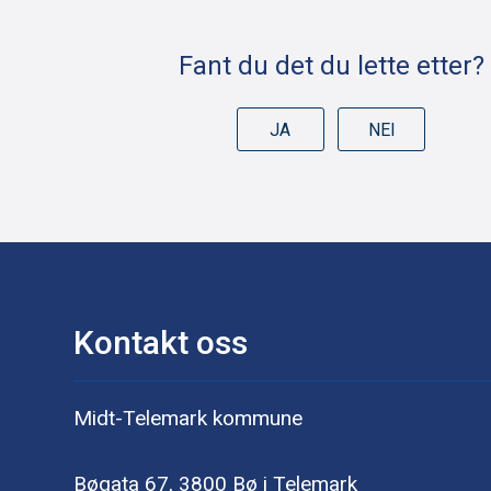
Fant du det du lette etter?
JA
NEI
Kontakt oss
Midt-Telemark kommune
Bøgata 67, 3800 Bø i Telemark