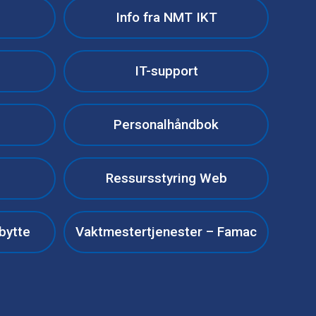
Info fra NMT IKT
IT-support
Personalhåndbok
Ressursstyring Web
bytte
Vaktmestertjenester – Famac