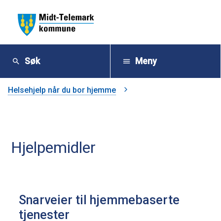
M
i
Søk
Meny
d
Du
Helsehjelp når du bor hjemme
t
er
-
her:
Hjelpemidler
T
e
l
Snarveier til hjemmebaserte
e
tjenester