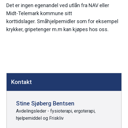
Det er ingen egenandel ved utlån fra NAV eller
Midt-Telemark kommune sitt
korttidslager. Småhjelpemidler som for eksempel
krykker, gripetenger m.m kan kjøpes hos oss.
D
Kontakt
e
l
e
Stine Sjøberg Bentsen
k
Avdelingsleder - fysioterapi, ergoterapi,
hjelpemiddel og Friskliv
n