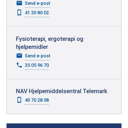
a
til
Send e-post
p
Stine
41 30 80 02
Sjøberg
p
Bentsen
e
r
Fysioterapi, ergoterapi og
hjelpemidler
til
Send e-post
Fysioterapi,
35 05 96 70
ergoterapi
og
hjelpemidler
NAV Hjelpemiddelsentral Telemark
40 70 28 08