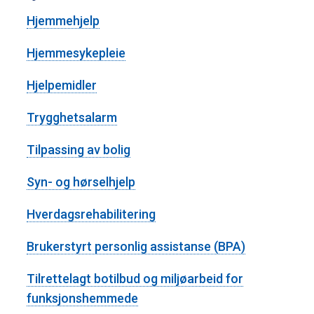
m
Hjemmehjelp
a
Hjemmesykepleie
r
Hjelpemidler
k
Trygghetsalarm
k
Tilpassing av bolig
o
Syn- og hørselhjelp
m
Hverdagsrehabilitering
m
Brukerstyrt personlig assistanse (BPA)
u
Tilrettelagt botilbud og miljøarbeid for
funksjonshemmede
n