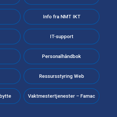
Info fra NMT IKT
IT-support
Personalhåndbok
Ressursstyring Web
bytte
Vaktmestertjenester – Famac