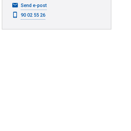
til
Send e-post
Ken-
90 02 55 26
Børre
Langås