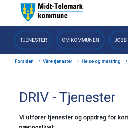
Midt-
Telemark
TJENESTER
OM KOMMUNEN
JOBB 
kommune
Du
Forsiden
Våre tjenester
Helse og mestring
er
her:
DRIV - Tjenester
Vi utfører tjenester og oppdrag for ko
næringslivet.