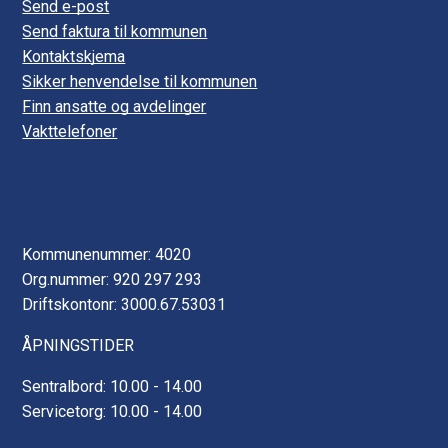
Send e-post
r
Send faktura til kommunen
f
Kontaktskjema
Sikker henvendelse til kommunen
e
Finn ansatte og avdelinger
r
Vakttelefoner
d
s
e
Kommunenummer: 4020
l
Org.nummer: 920 297 293
Driftskontonr: 3000.67.53031
i
u
ÅPNINGSTIDER
t
Sentralbord: 10.00 - 14.00
Servicetorg: 10.00 - 14.00
m