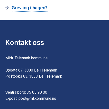
i
Grevling i hagen?
l
t
-
F
Kontakt oss
i
s
Midt-Telemark kommune
k
-
Bøgata 67, 3800 Bø i Telemark
Postboks 83, 3833 Bø i Telemark
M
o
Sentralbord:
35 05 90 00
t
E-post: post@mt.kommune.no
o