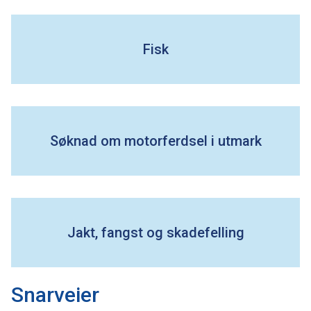
e
Fisk
Søknad om motorferdsel i utmark
Jakt, fangst og skadefelling
V