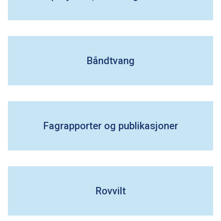
m
a
r
Båndtvang
k
k
o
Fagrapporter og publikasjoner
m
m
Rovvilt
u
n