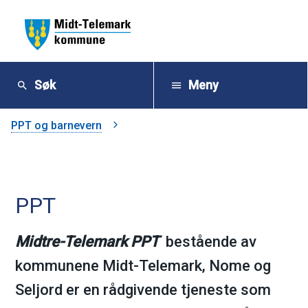
M
i
Søk
Meny
d
Du
PPT og barnevern
t
er
-
her:
PPT
T
e
Midtre-Telemark PPT
bestående av
kommunene Midt-Telemark, Nome og
l
Seljord er en rådgivende tjeneste som
e