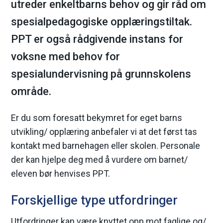
utreder enkeltbarns behov og gir råd om
m
spesialpedagogiske opplæringstiltak.
a
PPT er også rådgivende instans for
voksne med behov for
r
spesialundervisning på grunnskolens
k
område.
k
Er du som foresatt bekymret for eget barns
o
utvikling/ opplæring anbefaler vi at det først tas
kontakt med barnehagen eller skolen. Personale
m
der kan hjelpe deg med å vurdere om barnet/
m
eleven bør henvises PPT.
u
Forskjellige type utfordringer
n
Utfordringer kan være knyttet opp mot faglige og/