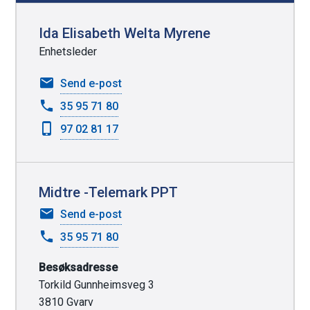
l
e
Ida Elisabeth Welta Myrene
k
Enhetsleder
n
til
Send e-post
a
Ida
35 95 71 80
p
Elisabeth
97 02 81 17
Welta
p
Myrene
e
r
Midtre -Telemark PPT
til
Send e-post
Midtre
35 95 71 80
-
Telemark
Besøksadresse
PPT
Torkild Gunnheimsveg 3
3810 Gvarv