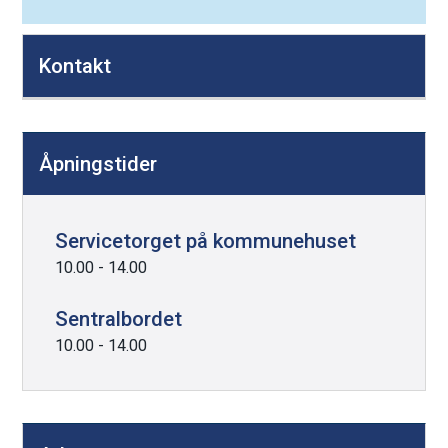
D
Kontakt
e
l
e
Åpningstider
k
n
a
Servicetorget på kommunehuset
p
10.00 - 14.00
p
e
Sentralbordet
r
10.00 - 14.00