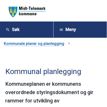
M
i
Søk
Meny
d
Du
Kommunale planer og planlegging
t
er
-
her:
Kommunal planlegging
T
e
Kommuneplanen er kommunens
overordnede styringsdokument og gir
l
rammer for utvikling av
e