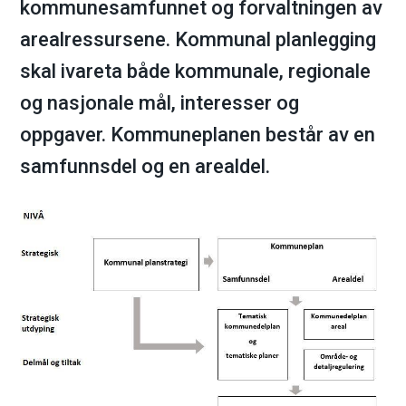
kommunesamfunnet og forvaltningen av
m
arealressursene. Kommunal planlegging
a
skal ivareta både kommunale, regionale
og nasjonale mål, interesser og
r
oppgaver. Kommuneplanen består av en
k
samfunnsdel og en arealdel.
k
o
m
m
u
n