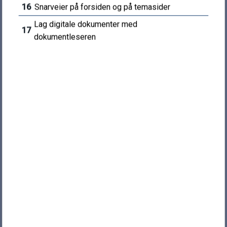
16
Snarveier på forsiden og på temasider
e
ÅPNINGSTIDER
Lag digitale dokumenter med
17
dokumentleseren
Sentralbord: 10.00 - 14.00
Servicetorg: 10.00 - 14.00
Teknisk: 09.00 - 14.00
OM NETTSTEDET
Personvern
Tilgjengelighet
Tilgjengelighetserklæring