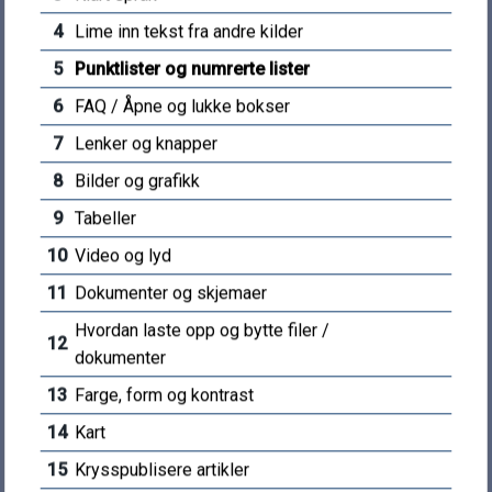
Postboks 83, 3833 Bø i Telemark
m
4
Lime inn tekst fra andre kilder
5
Punktlister og numrerte lister
Sentralbord:
35 05 90 00
a
E-post: post@mt.kommune.no
6
FAQ / Åpne og lukke bokser
r
7
Lenker og knapper
Send e-post
k
8
Bilder og grafikk
Send faktura til kommunen
Kontaktskjema
9
Tabeller
k
Sikker henvendelse til kommunen
10
Video og lyd
Finn ansatte og avdelinger
o
11
Dokumenter og skjemaer
Vakttelefoner
m
Hvordan laste opp og bytte filer /
12
dokumenter
m
13
Farge, form og kontrast
u
Kommunenummer: 4020
14
Kart
Org.nummer: 920 297 293
15
Krysspublisere artikler
n
Driftskontonr: 3000.67.53031