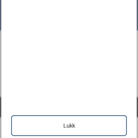
Vaktmestertjenester – Famac
Tilbake til toppen
Facebook
Denne siden bruker informasjonskapsler.
Trykk her for
detaljert informasjon.
(Skjul denne meldingen)
Lukk