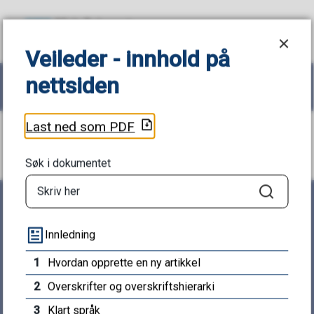
Veileder - innhold på nettsiden
M
Veileder - innhold på
nettsiden
i
Søk
Meny
d
Du
Last ned som PDF
Veileder - innhold på nettsiden
t
er
Søk i dokumentet
-
her:
Søk
T
Innledning
e
1
Hvordan opprette en ny artikkel
Midt-Telemark kommune
l
2
Overskrifter og overskriftshierarki
Bøgata 67, 3800 Bø i Telemark
e
3
Klart språk