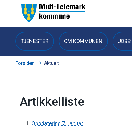
Midt-
Telemark
TJENESTER
OM KOMMUNEN
JOBB 
kommune
Du
Forsiden
Aktuelt
er
her:
Artikkelliste
Oppdatering 7. januar