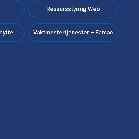
Ressursstyring Web
bytte
Vaktmestertjenester – Famac