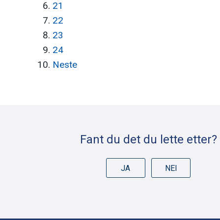
21
22
23
24
Neste
Deleknapper
Fant du det du lette etter?
JA
NEI